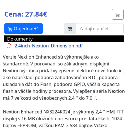
Cena: 27.84€
Butt
Objednať+1
Dokumenty
2.4inch_Nextion_Dimension.pdf
Verzie Nextion Enhanced sú výkonnejšie ako
štandardné. V porovnaní so základnými displejmi
Nextion výrobca pridal vylepšené niektoré nové funkcie,
ako napríklad: podpora zabudovaného RTC, podpora
ukladania dát do Flash, podpora GPIO, väčšia kapacita
flash a väčšie hodiny procesora. Vylepšená séria Nextion
má 7 veľkostí od všeobecných 2,4 '' do 7,0 ''.
Nextion Enhanced NX3224K024 je výkonný 2,4 '' HMI TFT
displej s 16 MB úložného priestoru pre dáta Flash, 1024
bajtov EEPROM, väčšou RAM 3 584 bajtov. Vďaka