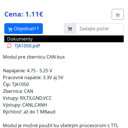
Cena: 1.11€
Butt
Objednať+1
Dokumenty
TJA1050.pdf
Modul pre zbernicu CAN bus
Napájanie: 4.75 - 5.25 V
Pracovné napätie: 3.3V aj 5V
Čip: TJA1050
Zbernica: CAN
Vstupy: RX,TX,GND,VCC
Výstupy: CANL,CANH
Rýchlosť: až do 1 MBaud
Modul je možné použiť ku všetkým procesorom s TTL