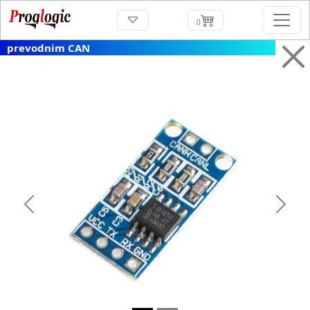
0
prevodnim CAN
Previous
Next