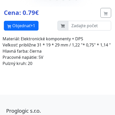
Cena: 0.79€
Butt
Objednať+1
Materiál: Elektronické komponenty + DPS
Veľkosť: približne 31 * 19 * 29 mm / 1,22 "* 0,75" * 1,14 "
Hlavná farba: čierna
Pracovné napätie: 5V
Pulzný kruh: 20
Proglogic s.r.o.