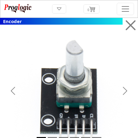
0
Encoder
Previous
Next